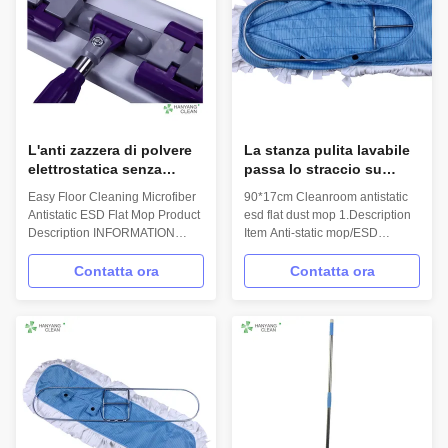
washable Cleanroom ...
L'anti zazzera di polvere
La stanza pulita lavabile
elettrostatica senza
passa lo straccio su
filaccia, CE piano di
senza filaccia per la
Easy Floor Cleaning Microfiber
90*17cm Cleanroom antistatic
zazzera del pavimento di
fabbrica alimento/dello
Antistatic ESD Flat Mop Product
esd flat dust mop 1.Description
ESD ha approvato
stabilimento chimico
Description INFORMATION
Item Anti-static mop/ESD
Model No.: H-003 Material:
mop/Clean room mop Model
Microfiber,PP,steel Mop head
No. H-004 Material
Contatta ora
Contatta ora
size:12cm*35cm;cloth:22cm*45.5cm
Microfiber,PP,Stainless steel
Handle length: 110cm
Hand length 90cm Mop head
FEATURES Lint free Super
size 90*17cm Weight 1.5 kg
absorbency ESD compliant Mop
2.Features Anti-static,Eco-
head cloth washable Easy to
friendly Easy disassembly,good
change and fix the ...
absorbability,excellent ...