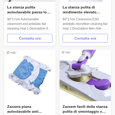
La stanza pulita
La stanza pulita di
autoclavabile passa lo
rendimento elevato
straccio sulla pulizia
passa lo straccio su
90*17cm Autoclavable
60*17cm Cleanroom ESD
veloce di 90*17cm per la
60*17cm per la fabbrica
cleanroom esd antistatic flat
antistatic microfiber cleaning flat
fabbrica farmaceutica
farmaceutica
cleaning mop 1.Description Item
mop 1.Description Item Anti-
Anti-static mop/ESD mop/Clean
static mop/ESD mop/Clean
room mop Model No. H-004
room mop Model No. H-004
Contatta ora
Contatta ora
Material Microfiber,PP,Stainless
Material Microfiber,PP,Stainless
steel Hand length 90cm Mop
steel Hand length 60cm Mop
head size 90*17cm Weight 1.5
head size 60*17cm Weight 70g
kg 2.Features Anti-static,Eco-
2.Features Anti-static,Eco-
friendly Easy disassembly,good
friendly Easy disassembly,good
absorbabilit...
absorbability...
Zazzera piana
Zazzere facili della stanza
autoclavabile anti
pulita di smontaggio con