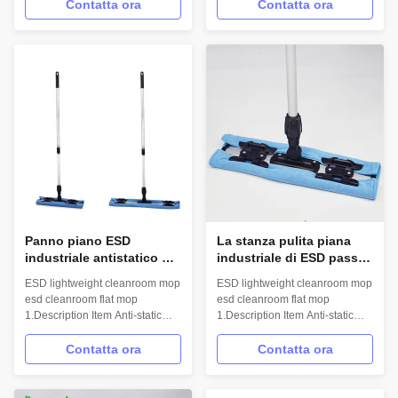
Model No. H-004 Material
Model No. H-004 Material
Contatta ora
Contatta ora
Microfiber,PP,Stainless steel
Microfiber,PP,Stainless steel
Hand length 110cm Mop head
Hand length 110cm Mop head
size 11.5*33.5cm Weight 70g
size 11.5*33.5cm Weight 70g
2.Features Anti-static,Eco-
2.Features Anti-static,Eco-
friendly Easy disassembly,good
friendly Easy disassembly,good
absorbability...
absorbability...
Panno piano ESD
La stanza pulita piana
industriale antistatico di
industriale di ESD passa
zazzera di Microfiber del
lo straccio elettricità
ESD lightweight cleanroom mop
ESD lightweight cleanroom mop
locale senza polvere per
statica del panno di
esd cleanroom flat mop
esd cleanroom flat mop
pulire
zazzera di Microfiber
1.Description Item Anti-static
1.Description Item Anti-static
sull'anti
mop/ESD mop/Clean room mop
mop/ESD mop/Clean room mop
Model No. H-004 Material
Model No. H-004 Material
Contatta ora
Contatta ora
Microfiber,PP,Stainless steel
Microfiber,PP,Stainless steel
Hand length 110cm Mop head
Hand length 110cm Mop head
size 11.5*33.5cm Weight 70g
size 11.5*33.5cm Weight 70g