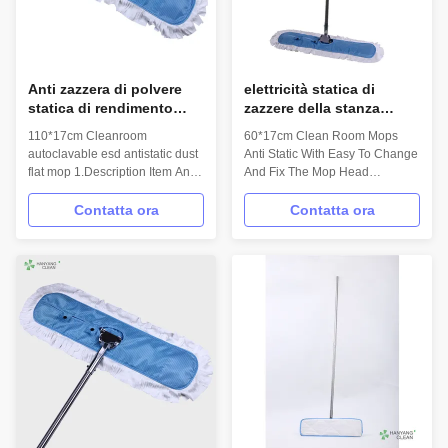
Anti zazzera di polvere
elettricità statica di
statica di rendimento
zazzere della stanza
elevato con una
pulita di 60*17cm anti
110*17cm Cleanroom
60*17cm Clean Room Mops
rotazione di 360 gradi
con facile cambiare e
autoclavable esd antistatic dust
Anti Static With Easy To Change
smontabile
riparare la testa di
flat mop 1.Description Item Anti-
And Fix The Mop Head
zazzera
static mop/ESD mop/Clean
.Description Item Anti-static
room mop Model No. H-004
mop/ESD mop/Clean room mop
Contatta ora
Contatta ora
Material Microfiber,PP,Stainless
Model No. H-004 Material
steel Hand length 110cm Mop
Microfiber,PP,Stainless steel
head size 110*17cm Weight 1.5
Hand length 60cm Mop head
kg 2.Features Anti-static,Eco-
size 60*17cm Weight 70g
friendly Easy disassembly,good
2.Features Anti-static,Eco-
absorbability...
friendly Easy disassembly,good
...