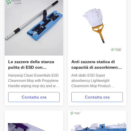
2.Features Anti-static,Eco-
2.Features Anti-static,Eco-
friendly Easy disassembly,good
friendly Easy disassembly,good
absorbability...
absorbability...
Le zazzere della stanza
Anti zazzera statica di
pulita di ESD con
capacità di assorbimento
propilene trattano l'uso
eccellente, progettazione
Hanyang Clean Essentials ESD
Anti static ESD Super
bagnato a secco che
leggera di zazzera del
Cleanroom Mop with Propylene
absorbency Lightweight
pulisce la zazzera
pavimento di Microfiber
Handle wiping mop dry and wet
Cleanroom Mop Product
use Product name Essentials
Description INFORMATION
Cleanroom wiping mop Mop
Model No.: H-002 Material:
Contatta ora
Contatta ora
frame 100% aluminum Mop
Microfiber,PP,steel Handle
handle Propylene material Mop
length: 130cm Super
pad 100% aluminum Mop cloth
absorbency Lightweight design
Microfiber cloth and ESD fabric
Easy to change and fix the mop
Mop length Retractable 90-
head FEATURES Lint free ESD
150cm Pad size 40...
compliant Mop head cloth