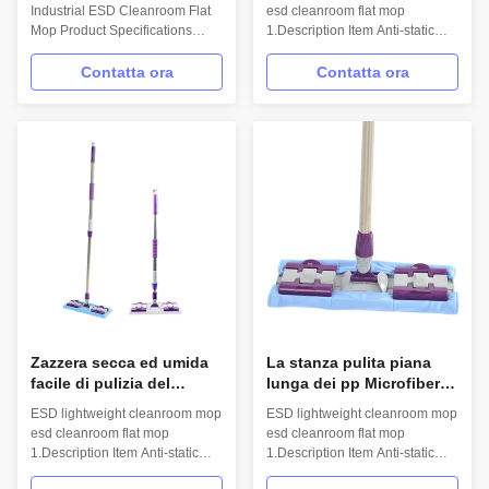
360°
di Microfiber di zazzera di
Industrial ESD Cleanroom Flat
esd cleanroom flat mop
polvere
Mop Product Specifications
1.Description Item Anti-static
Product name Cleanroom ESD
mop/ESD mop/Clean room mop
Mop Handle Material Aluminum
Model No. H-004 Material
Contatta ora
Contatta ora
alloy Head Material PP+ABS
Microfiber,PP,Stainless steel
Cloth Material Microfiber
Hand length 110cm Mop head
Function ESD, Lint Free, High
size 11.5*33.5cm Weight 70g
Absorption, 360 Rotation
2.Features Anti-static,Eco-
Application Clean workshop,
friendly Easy disassembly,good
dust-free ...
absorbability...
Zazzera secca ed umida
La stanza pulita piana
facile di pulizia del
lunga dei pp Microfiber
microfiber di ESD con il
passa lo straccio su
ESD lightweight cleanroom mop
ESD lightweight cleanroom mop
bastone estendibile di
senza polvere
esd cleanroom flat mop
esd cleanroom flat mop
zazzera
1.Description Item Anti-static
1.Description Item Anti-static
mop/ESD mop/Clean room mop
mop/ESD mop/Clean room mop