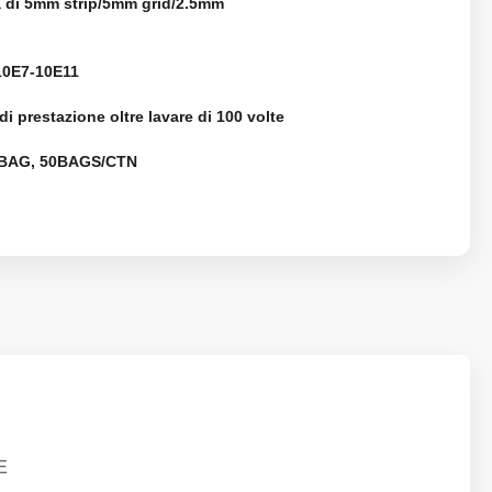
ia di 5mm strip/5mm grid/2.5mm
0E7-10E11
 di prestazione oltre lavare di 100 volte
BAG, 50BAGS/CTN
E