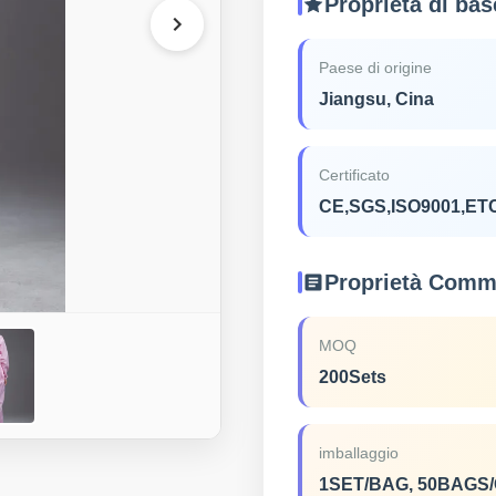
Proprietà di bas
Paese di origine
Jiangsu, Cina
Certificato
CE,SGS,ISO9001,ET
Proprietà Comme
MOQ
200Sets
imballaggio
1SET/BAG, 50BAGS/