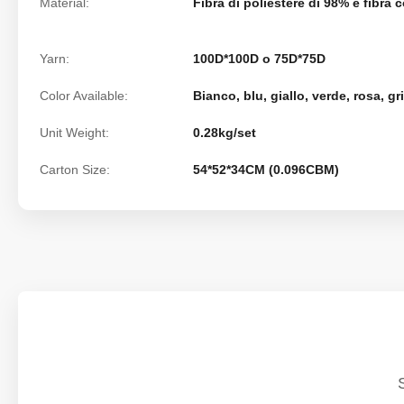
Material:
Fibra di poliestere di 98% e fibra 
Yarn:
100D*100D o 75D*75D
Color Available:
Bianco, blu, giallo, verde, rosa, gr
Unit Weight:
0.28kg/set
Carton Size:
54*52*34CM (0.096CBM)