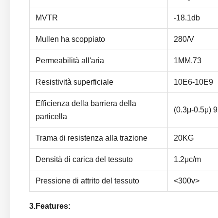
MVTR
-18.1db
Mullen ha scoppiato
280/V
Permeabilità all'aria
1MM.73
Resistività superficiale
10E6-10E9
Efficienza della barriera della
(0.3μ-0.5μ)
particella
Trama di resistenza alla trazione
20KG
Densità di carica del tessuto
1.2μc/m
Pressione di attrito del tessuto
<300v>
3.Features: