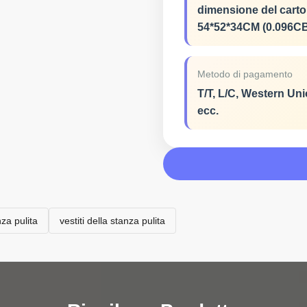
dimensione del carto
54*52*34CM (0.096C
Metodo di pagamento
T/T, L/C, Western Uni
ecc.
nza pulita
vestiti della stanza pulita