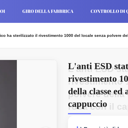
OI
GIRO DELLA FABBRICA
CONTROLLO DI 
ico ha sterilizzato il rivestimento 1000 del locale senza polvere d
L'anti ESD stati
L'anti ESD sta
rivestimento 10
rivestimento 
della classe ed 
polvere della
cappuccio
rosa con il c