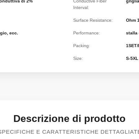
conduttiva di 2%
Conductive Fiber
grigl
Interval:
Surface Resistance:
Ohm 1
igio, ecc.
Performance:
stalla
Packing:
1SET/
Size:
S-5XL
Descrizione di prodotto
SPECIFICHE E CARATTERISTICHE DETTAGLIAT