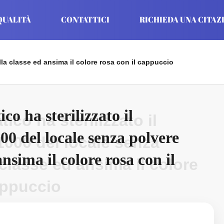
QUALITÀ
CONTATTICI
RICHIEDA UNA CITAZ
ella classe ed ansima il colore rosa con il cappuccio
co ha sterilizzato il
tico ha sterilizzato il
00 del locale senza polvere
1000 del locale senza
ansima il colore rosa con il
 classe ed ansima il colore
appuccio