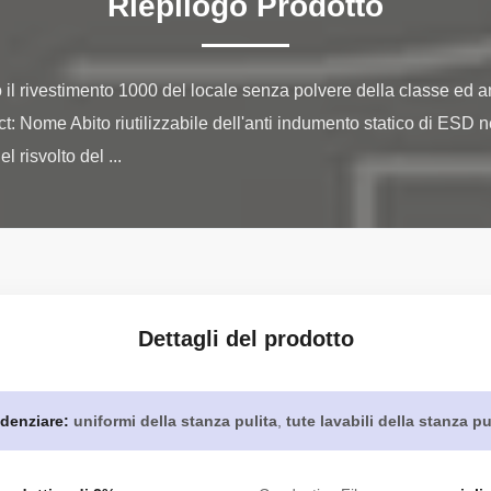
Riepilogo Prodotto
o il rivestimento 1000 del locale senza polvere della classe ed an
: Nome Abito riutilizzabile dell'anti indumento statico di ESD n
l risvolto del ...
Dettagli del prodotto
denziare:
uniformi della stanza pulita
,
tute lavabili della stanza pu