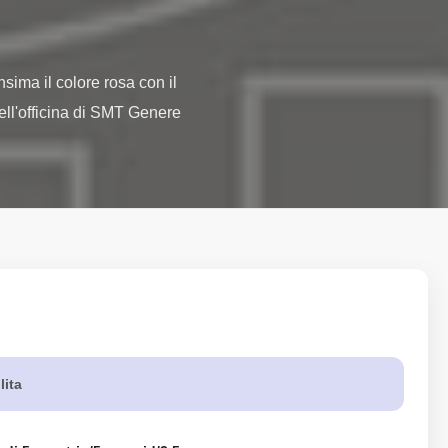
sima il colore rosa con il 
ell'officina di SMT Genere 
lita