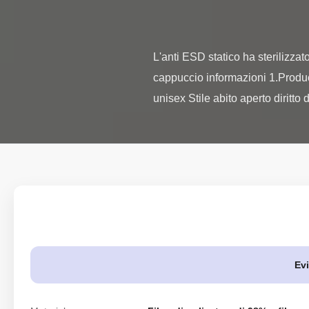
L'anti ESD statico ha sterilizzat
cappuccio informazioni 1.Product
unisex Stile abito aperto diritto de
Evi