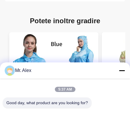
Potete inoltre gradire
Mr. Alex
5:37 AM
Good day, what product are you looking for?
Copertura per ambienti puliti ESD
Ingrosso Lo