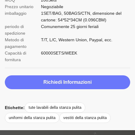
MOQ
200Sets
Prezzo unitario
Negoziabile
imballaggio
1SET/BAG, 50BAGS/CTN, dimensione del
cartone: 54*52*34CM (0.096CBM)
periodo di
Comunemente 25 giorni feriali
spedizione
Metodo di
T/T, L/C, Western Union, Paypal, ecc.
pagamento
Capacità di
60000SETS/WEEK
fornitura
Richiedi Informazioni
Etichette:
tute lavabili della stanza pulita
uniformi della stanza pulita
vestiti della stanza pulita