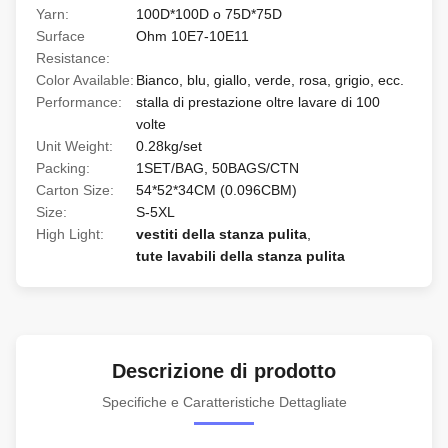
Yarn:
100D*100D o 75D*75D
Surface
Ohm 10E7-10E11
Resistance:
Color Available:
Bianco, blu, giallo, verde, rosa, grigio, ecc.
Performance:
stalla di prestazione oltre lavare di 100
volte
Unit Weight:
0.28kg/set
Packing:
1SET/BAG, 50BAGS/CTN
Carton Size:
54*52*34CM (0.096CBM)
Size:
S-5XL
High Light:
vestiti della stanza pulita
,
tute lavabili della stanza pulita
Descrizione di prodotto
Specifiche e Caratteristiche Dettagliate