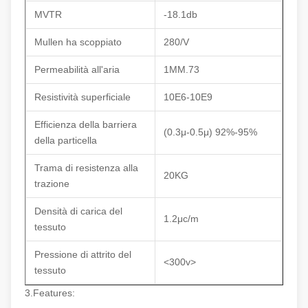
MVTR
-18.1db
Mullen ha scoppiato
280/V
Permeabilità all'aria
1MM.73
Resistività superficiale
10E6-10E9
Efficienza della barriera
(0.3μ-0.5μ) 92%-95%
della particella
Trama di resistenza alla
20KG
trazione
Densità di carica del
1.2μc/m
tessuto
Pressione di attrito del
<300v>
tessuto
3.Features: