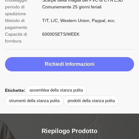
imballaggio
Scarpe della maglia del PVC di CTN ESD
periodo di
Comunemente 25 giorni feriali
spedizione
Metodo di
T/T, L/C, Western Union, Paypal, ecc.
pagamento
Capacità di
60000SETS/WEEK
fornitura
Richiedi Informazioni
Etichette:
assemblea della stanza pulita
strumenti della stanza pulita
prodotti della stanza pulita
Riepilogo Prodotto