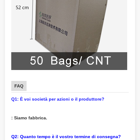
FAQ
Q1: È voi società per azioni o il produttore?
: Siamo fabbrica.
Q2: Quanto tempo è il vostro termine di consegna?