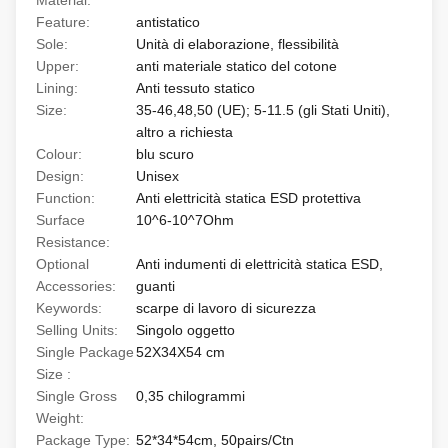
Material:
Feature:
antistatico
Sole:
Unità di elaborazione, flessibilità
Upper:
anti materiale statico del cotone
Lining:
Anti tessuto statico
Size:
35-46,48,50 (UE); 5-11.5 (gli Stati Uniti),
altro a richiesta
Colour:
blu scuro
Design:
Unisex
Function:
Anti elettricità statica ESD protettiva
Surface
10^6-10^7Ohm
Resistance:
Optional
Anti indumenti di elettricità statica ESD,
Accessories:
guanti
Keywords:
scarpe di lavoro di sicurezza
Selling Units:
Singolo oggetto
Single Package
52X34X54 cm
Size :
Single Gross
0,35 chilogrammi
Weight:
Package Type:
52*34*54cm, 50pairs/Ctn