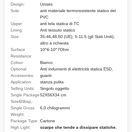
Design:
Unisex
Sole:
anti materiale termoresistente statico del
PVC
Upper:
anti tela statica di TC
Lining:
Anti tessuto statico
Size:
35-46,48,50 (UE); 5-11.5 (gli Stati Uniti),
altro a richiesta
Surface
10^6-10^7Ohm
Resistance:
Colour:
Bianco
Optional
Anti indumenti di elettricità statica ESD,
Accessories:
guanti
Application:
stanza pulita
Selling Units:
Singolo oggetto
Single Package
52X56X34 cm
Size&Nbsp;:
Single Gross
6,0 chilogrammi
Weight:
Package Type:
Cartone
High Light:
scarpe che tende a dissipare statiche
,