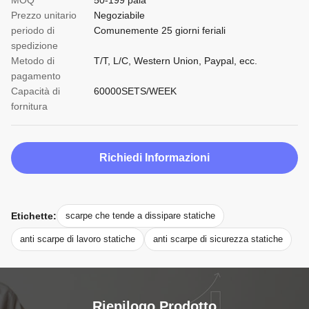
MOQ
50-199 paia
Prezzo unitario
Negoziabile
periodo di
Comunemente 25 giorni feriali
spedizione
Metodo di
T/T, L/C, Western Union, Paypal, ecc.
pagamento
Capacità di
60000SETS/WEEK
fornitura
Richiedi Informazioni
Etichette:
scarpe che tende a dissipare statiche
anti scarpe di lavoro statiche
anti scarpe di sicurezza statiche
Riepilogo Prodotto