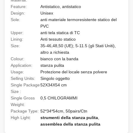
Material:
Feature:
Antistatico, antistatico
Design:
Unisex
Sole:
anti materiale termoresistente statico del
PVC
Upper:
anti tela statica di TC
Lining:
Anti tessuto statico
Size:
35-46,48,50 (UE); 5-11.5 (gli Stati Uniti),
altro a richiesta
Colour:
bianco con la banda
Application:
stanza pulita
Usage:
Protezione del locale senza polvere
Selling Units:
Singolo oggetto
Single Package
52X34X54 cm
Size :
Single Gross
0,5 CHILOGRAMMI
Weight:
Package Type:
52*34*54cm, 50pairs/Ctn
High Light:
strumenti della stanza pulita
,
assemblea della stanza pulita