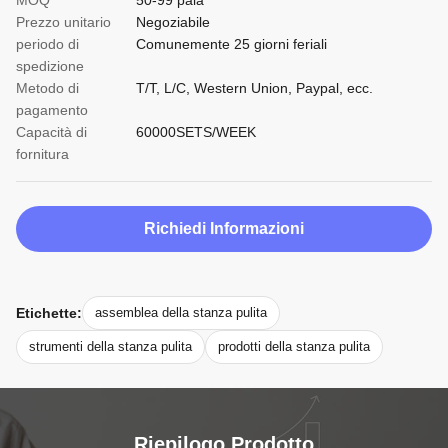
MOQ
50-99 paia
Prezzo unitario
Negoziabile
periodo di
Comunemente 25 giorni feriali
spedizione
Metodo di
T/T, L/C, Western Union, Paypal, ecc.
pagamento
Capacità di
60000SETS/WEEK
fornitura
Richiedi Informazioni
Etichette:
assemblea della stanza pulita
strumenti della stanza pulita
prodotti della stanza pulita
Riepilogo Prodotto