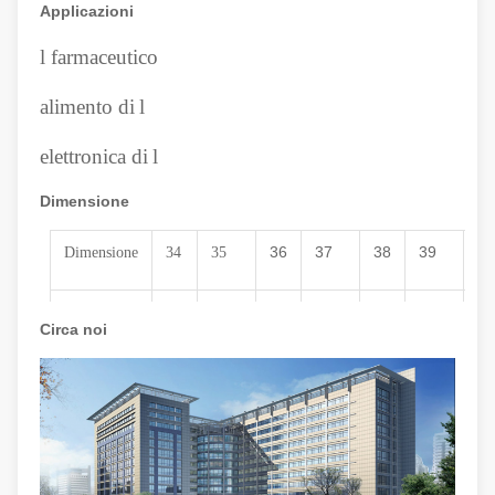
Applicazioni
l
farmaceutico
alimento di
l
elettronica di
l
Dimensione
36
37
38
39
40
Dimensione
34
35
22
22,5
23
23,5
24
24,5
25
Cm
Circa noi