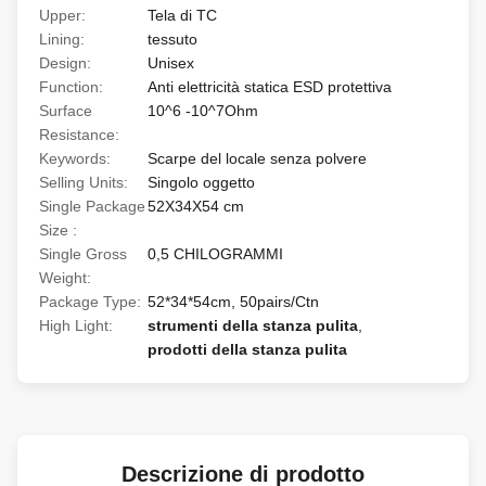
Upper:
Tela di TC
Lining:
tessuto
Design:
Unisex
Function:
Anti elettricità statica ESD protettiva
Surface
10^6 -10^7Ohm
Resistance:
Keywords:
Scarpe del locale senza polvere
Selling Units:
Singolo oggetto
Single Package
52X34X54 cm
Size :
Single Gross
0,5 CHILOGRAMMI
Weight:
Package Type:
52*34*54cm, 50pairs/Ctn
High Light:
strumenti della stanza pulita
,
prodotti della stanza pulita
Descrizione di prodotto