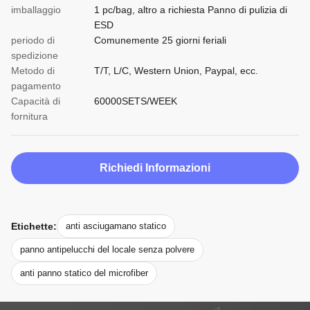
imballaggio
1 pc/bag, altro a richiesta Panno di pulizia di
ESD
periodo di
Comunemente 25 giorni feriali
spedizione
Metodo di
T/T, L/C, Western Union, Paypal, ecc.
pagamento
Capacità di
60000SETS/WEEK
fornitura
Richiedi Informazioni
Etichette:
anti asciugamano statico
panno antipelucchi del locale senza polvere
anti panno statico del microfiber