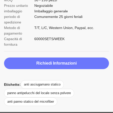
MOQ
50 - 299 pezzi
Prezzo unitario
Negoziabile
imballaggio
Imballaggio generale
periodo di
Comunemente 25 giorni feriali
spedizione
Metodo di
T/T, L/C, Western Union, Paypal, ecc.
pagamento
Capacità di
60000SETS/WEEK
fornitura
Richiedi Informazioni
Etichette:
anti asciugamano statico
panno antipelucchi del locale senza polvere
anti panno statico del microfiber