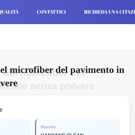
QUALITÀ
CONTATTICI
RICHIEDA UNA CITAZ
l microfiber del pavimento in
del microfiber del
lvere
locale senza polvere
e
Marchio