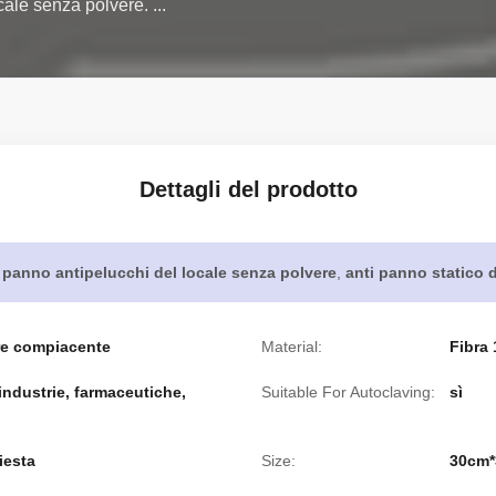
cale senza polvere. ...
Dettagli del prodotto
panno antipelucchi del locale senza polvere
,
anti panno statico d
ere compiacente
Material:
Fibra 
 industrie, farmaceutiche,
Suitable For Autoclaving:
sì
hiesta
Size:
30cm*3