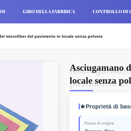
OI
GIRO DELLA FABBRICA
CONTROLLO DI 
l microfiber del pavimento in locale senza polvere
Asciugamano de
Asciugamano 
locale senza po
pavimento in 
Proprietà di bas
Paese di origine