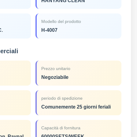
HANYANG CLEAN
Modello del prodotto
C.
H-4007
rciali
Prezzo unitario
Negoziabile
periodo di spedizione
Comunemente 25 giorni feriali
Capacità di fornitura
on, Paypal,
60000SETS/WEEK