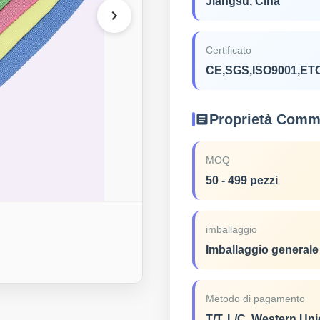
Jiangsu, Cina
Certificato
CE,SGS,ISO9001,ET
Proprietà Comme
MOQ
50 - 499 pezzi
imballaggio
Imballaggio generale
Metodo di pagamento
T/T, L/C, Western Uni