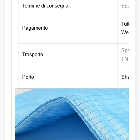
Termine di consegna
Spedito 
Tutto il
Pagamento
Western
Spedendo
Trasporto
TNT ecc
Porto
Shangh