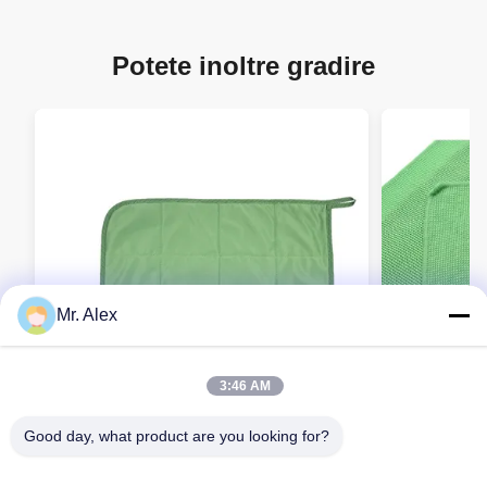
Potete inoltre gradire
Mr. Alex
3:46 AM
Good day, what product are you looking for?
Panni in microfibra riutilizzabili per
Servizi sani