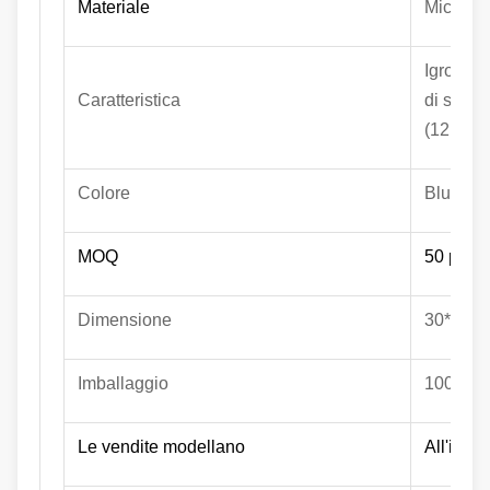
Materiale
Microfib
Igroscop
Caratteristica
di stoffa
(121℃)
Colore
Blu, ver
MOQ
50 pc
Dimensione
30*30cm
Imballaggio
100 pc/b
Le vendite modellano
All'ingr