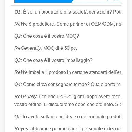
Q
1:
È voi un produttore o la società per azioni? Potete 
ReWe
è produttore. Come partner di OEM/ODM, rispondi
Q2:
Che cosa è il vostro MOQ?
ReGenerally
, MOQ di è 50 pc.
Q3:
Che cosa è il vostro imballaggio?
ReWe
imballa il prodotto in cartone standard dell'esporta
Q4:
Come circa consegnare tempo? Quale porto marittim
ReUsually
, richiede i 20~25 giorni dopo avere receving 
vostro ordine. E discuteremo dopo che ordinate. Siamo vi
Q5:
Io avete soltanto un'idea su determinato prodotto, po
Reyes
, abbiamo sperimentare il personale di tecnologia