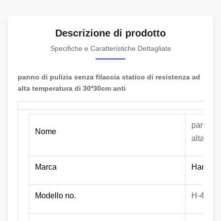
Descrizione di prodotto
Specifiche e Caratteristiche Dettagliate
panno di pulizia senza filaccia statico di resistenza ad
alta temperatura di 30*30cm anti
panno di
Nome
alta tem
Marca
Hanyang
Modello no.
H-4009