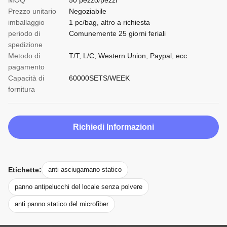
MOQ
50 pezzo/pezzi
Prezzo unitario
Negoziabile
imballaggio
1 pc/bag, altro a richiesta
periodo di
Comunemente 25 giorni feriali
spedizione
Metodo di
T/T, L/C, Western Union, Paypal, ecc.
pagamento
Capacità di
60000SETS/WEEK
fornitura
Richiedi Informazioni
Etichette:
anti asciugamano statico
panno antipelucchi del locale senza polvere
anti panno statico del microfiber