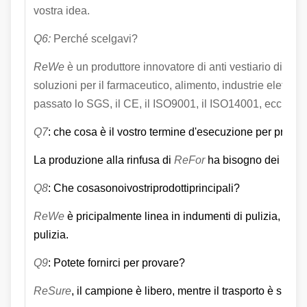
vostra idea.
Q6:
Perché scelgavi?
ReWe
è un produttore innovatore di anti vestiario di pro
soluzioni per il farmaceutico, alimento, industrie elettro
passato lo SGS, il CE, il ISO9001, il ISO14001, ecc.
Q7
: che cosa è il vostro termine d'esecuzione per produz
La produzione alla rinfusa di
ReFor
ha bisogno dei 30~45
Q8
: Che cosasonoivostriprodottiprincipali?
ReWe
è pricipalmente linea in indumenti di pulizia, scar
pulizia.
Q9
: Potete fornirci per provare?
ReSure
, il campione è libero, mentre il trasporto è sul vo