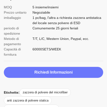
MOQ
5 insieme/insiemi
Prezzo unitario
Negoziabile
imballaggio
1 pc/bag, l'altra a richiesta zazzera antistatica
del locale senza polvere di ESD
periodo di
Comunemente 25 giorni feriali
spedizione
Metodo di
T/T, L/C, Western Union, Paypal, ecc.
pagamento
Capacità di
60000SETS/WEEK
fornitura
Richiedi Informazioni
Etichette:
zazzera di polvere del microfiber
anti zazzera di polvere statica