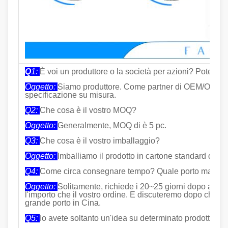
Q
1:
È voi un produttore o la società per azioni? Potete 
Oggetto:
Siamo produttore. Come partner di OEM/ODM, r
specificazione su misura.
Q2:
Che cosa è il vostro MOQ?
Oggetto:
Generalmente, MOQ di è 5 pc.
Q3:
Che cosa è il vostro imballaggio?
Oggetto:
Imballiamo il prodotto in cartone standard dell'e
Q4:
Come circa consegnare tempo? Quale porto marittim
Oggetto:
Solitamente, richiede i 20~25 giorni dopo aver
l'importo che il vostro ordine. E discuteremo dopo che or
grande porto in Cina.
Q5:
Io avete soltanto un'idea su determinato prodotto, po