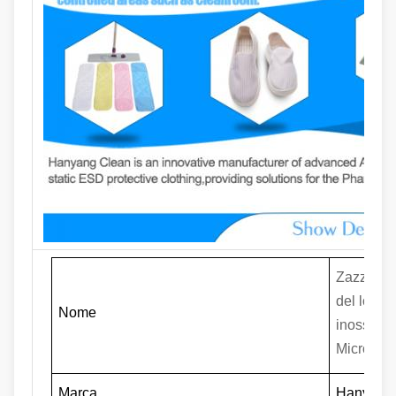
Zazzera ri
del local
Nome
inossidabi
Microfiber
Marca
Hanyang 