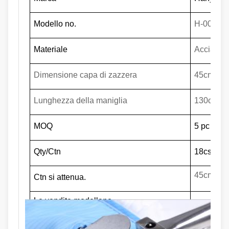
Modello no.
H-006
Materiale
Acciaio d
Dimensione capa di zazzera
45cm*17
Lunghezza della maniglia
130cm
MOQ
5 pc
Qty/Ctn
18cs
45cm*17
Ctn si attenua.
Le vendite modellano
All'ingros
Spedito i