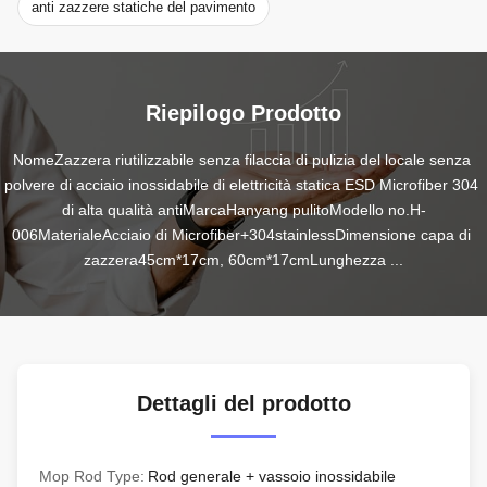
anti zazzere statiche del pavimento
Riepilogo Prodotto
NomeZazzera riutilizzabile senza filaccia di pulizia del locale senza 
polvere di acciaio inossidabile di elettricità statica ESD Microfiber 304 
di alta qualità antiMarcaHanyang pulitoModello no.H-
006MaterialeAcciaio di Microfiber+304stainlessDimensione capa di 
zazzera45cm*17cm, 60cm*17cmLunghezza ...
Dettagli del prodotto
Mop Rod Type:
Rod generale + vassoio inossidabile