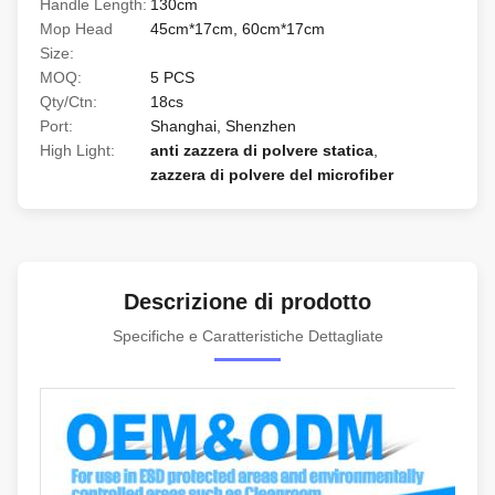
Handle Length:
130cm
Mop Head
45cm*17cm, 60cm*17cm
Size:
MOQ:
5 PCS
Qty/Ctn:
18cs
Port:
Shanghai, Shenzhen
High Light:
anti zazzera di polvere statica
,
zazzera di polvere del microfiber
Descrizione di prodotto
Specifiche e Caratteristiche Dettagliate