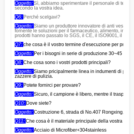
Oggetto:
Sì, abbiamo sperimentare il personale di tecnol
secondo la vostra idea.
Q6:
Perché scelgavi?
Oggetto:
Siamo un produttore innovatore di anti vestiari
fornente le soluzioni per il farmaceutico, alimento, indust
prodotti hanno passato lo SGS, il CE, il ISO9001, il ISO
Q7:
che cosa è il vostro termine d'esecuzione per produz
Oggetto:
Per i bisogni in serie di produzione 30~45 giorn
Q
8:
Che cosa sono i vostri prodotti principali?
Oggetto:
Siamo pricipalmente linea in indumenti di pulizi
zazzere di pulizia.
Q9:
Potete fornirci per provare?
Oggetto:
Sicuro, il campione è libero, mentre il trasporto 
Q10:
Dove siete?
Oggetto:
Costruzione 6, strada di No.407 Rongxing, Son
Q11:
Che cosa è il materiale principale della vostra zaz
Oggetto:
Acciaio di Microfiber+304stainless