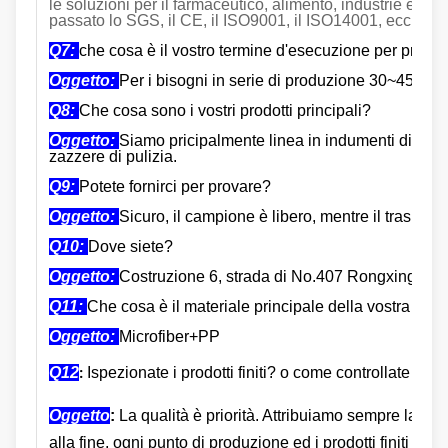
le soluzioni per il farmaceutico, alimento, industrie elett
passato lo SGS, il CE, il ISO9001, il ISO14001, ecc.
Q7:
che cosa è il vostro termine d'esecuzione per produz
Oggetto:
Per i bisogni in serie di produzione 30~45 gior
Q8:
Che cosa sono i vostri prodotti principali?
Oggetto:
Siamo pricipalmente linea in indumenti di puliz
zazzere di pulizia.
Q9:
Potete fornirci per provare?
Oggetto:
Sicuro, il campione è libero, mentre il trasporto
Q10:
Dove siete?
Oggetto:
Costruzione 6, strada di No.407 Rongxing, So
Q11:
Che cosa è il materiale principale della vostra zaz
Oggetto:
Microfiber+PP
Q12
Ispezionate i prodotti finiti? o come controllate la q
:
Oggetto
:
La qualità è priorità. Attribuiamo sempre la gran
alla fine, ogni punto di produzione ed i prodotti finiti sar