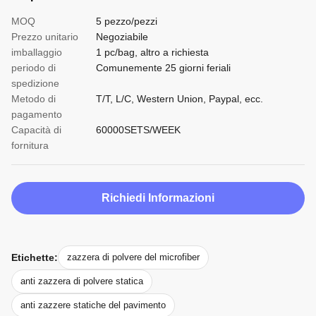
MOQ
5 pezzo/pezzi
Prezzo unitario
Negoziabile
imballaggio
1 pc/bag, altro a richiesta
periodo di
Comunemente 25 giorni feriali
spedizione
Metodo di
T/T, L/C, Western Union, Paypal, ecc.
pagamento
Capacità di
60000SETS/WEEK
fornitura
Richiedi Informazioni
Etichette:
zazzera di polvere del microfiber
anti zazzera di polvere statica
anti zazzere statiche del pavimento