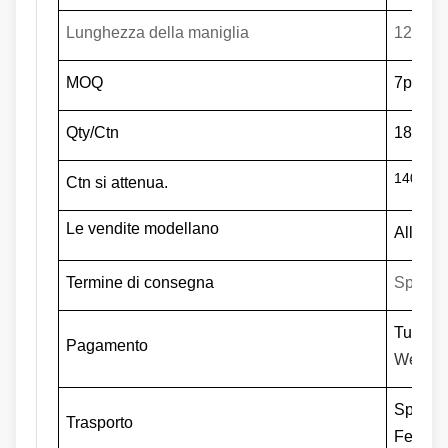
Lunghezza della maniglia
1
25
cm
MOQ
7
pc
Qty/Ctn
18cs
140
*21*
Ctn si attenua.
Le vendite modellano
All'ing
Termine di consegna
Spedito
Tutto i
Pagamento
Wester
Spedend
Trasporto
Fedex, 