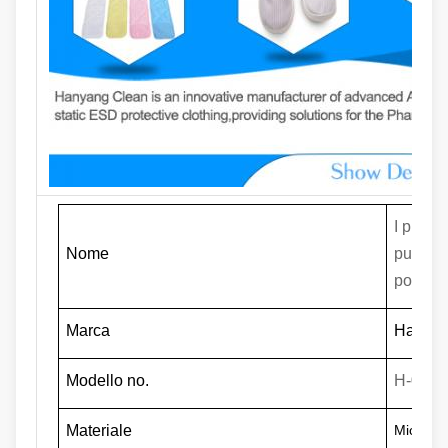
I pp pa
Nome
pulisce
polvere 
Marca
Hanyan
Modello no.
H-002
Materiale
Microfib