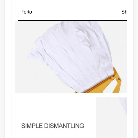
Porto
Shangh