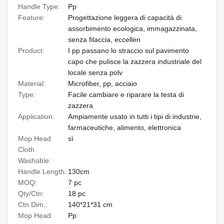
Handle Type:
Pp
Feature:
Progettazione leggera di capacità di
assorbimento ecologica, immagazzinata,
senza filaccia, eccellen
Product:
I pp passano lo straccio sul pavimento
capo che pulisce la zazzera industriale del
locale senza polv
Material:
Microfiber, pp, acciaio
Type:
Facile cambiare e riparare la testa di
zazzera
Application:
Ampiamente usato in tutti i tipi di industrie,
farmaceutiche, alimento, elettronica
Mop Head
sì
Cloth
Washable:
Handle Length:
130cm
MOQ:
7 pc
Qty/Ctn:
18 pc
Ctn Dim.:
140*21*31 cm
Mop Head
Pp