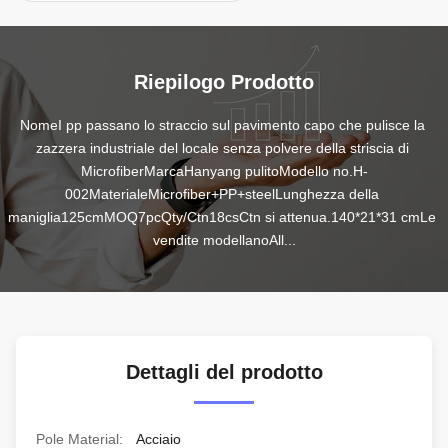
Riepilogo Prodotto
NomeI pp passano lo straccio sul pavimento capo che pulisce la 
zazzera industriale del locale senza polvere della striscia di 
MicrofiberMarcaHanyang pulitoModello no.H-
002MaterialeMicrofiber+PP+steelLunghezza della 
maniglia125cmMOQ7pcQty/Ctn18csCtn si attenua.140*21*31 cmLe 
vendite modellanoAll...
Dettagli del prodotto
Pole Material:
Acciaio