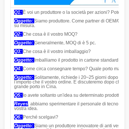
Q1:
È voi un produttore o la società per azioni? Potete 
Oggetto
:
Siamo produttore. Come partner di OEM/ODM, r
su misura.
Q2:
Che cosa è il vostro MOQ?
Oggetto:
Generalmente, MOQ di è 5 pc.
Q3:
Che cosa è il vostro imballaggio?
Oggetto:
Imballiamo il prodotto in cartone standard dell'
Q4:
Come circa consegnare tempo? Quale porto marittim
Oggetto:
Solitamente, richiede i 20~25 giorni dopo ave
l'importo che il vostro ordine. E discuteremo dopo che or
grande porto in Cina.
Q5:
Io avete soltanto un'idea su determinato prodotto, po
Reyes
, abbiamo sperimentare il personale di tecnologia
vostra idea.
Q6:
Perché scelgavi?
Oggetto:
Siamo un produttore innovatore di anti vestiari