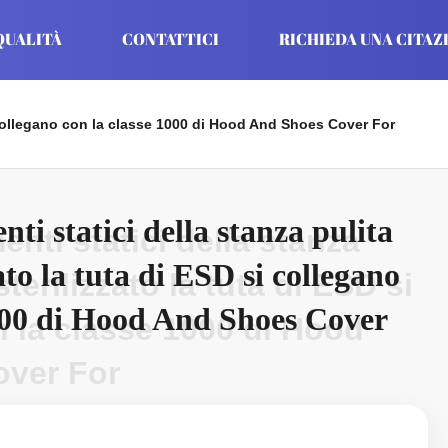
QUALITÀ
CONTATTICI
RICHIEDA UNA CITAZ
si collegano con la classe 1000 di Hood And Shoes Cover For
ti statici della stanza pulita
enti statici della stanza
ato la tuta di ESD si collegano
terilizzato la tuta di ESD si
1000 di Hood And Shoes Cover
 la classe 1000 di Hood
ver For