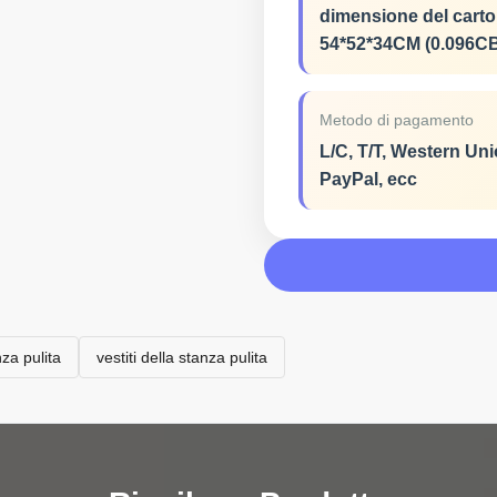
dimensione del carto
54*52*34CM (0.096C
Metodo di pagamento
L/C, T/T, Western Uni
PayPal, ecc
nza pulita
vestiti della stanza pulita