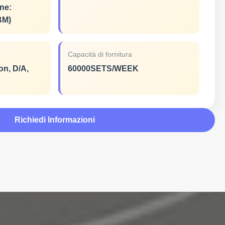
ne:
BM)
Capacità di fornitura
on, D/A,
60000SETS/WEEK
Richiedi Informazioni