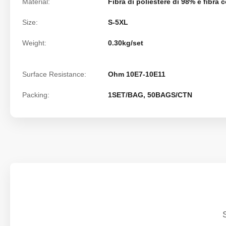
Material:
Fibra di poliestere di 98% e fibra 
Size:
S-5XL
Weight:
0.30kg/set
Surface Resistance:
Ohm 10E7-10E11
Packing:
1SET/BAG, 50BAGS/CTN