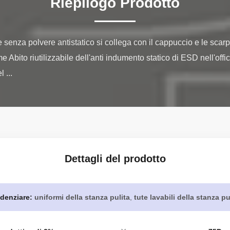
Riepilogo Prodotto
e senza polvere antistatico si collega con il cappuccio e le scar
 Abito riutilizzabile dell'anti indumento statico di ESD nell'off
 ...
Dettagli del prodotto
denziare:
uniformi della stanza pulita
,
tute lavabili della stanza pu