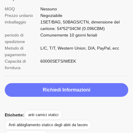
MOQ
Nessuno
Prezzo unitario
Negoziabile
imballaggio
1SET/BAG, 50BAGS/CTN, dimensione del
cartone: 54*52*34CM (0.096CBM)
periodo di
Comunemente 10 giorni feriali
spedizione
Metodo di
L/C, T/T, Western Union, D/A, PayPal, ecc
pagamento
Capacità di
60000SETS/WEEK
fornitura
Richiedi Informazioni
Etichette:
anti camici statici
Anti abbigliamento statico degli abiti da lavoro