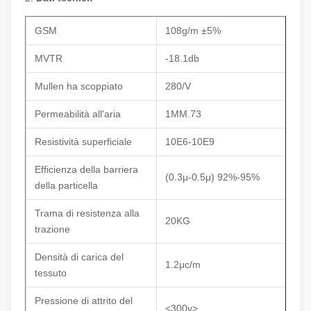
GSM
108g/m ±5%
MVTR
-18.1db
Mullen ha scoppiato
280/V
Permeabilità all'aria
1MM.73
Resistività superficiale
10E6-10E9
Efficienza della barriera
(0.3μ-0.5μ) 92%-95%
della particella
Trama di resistenza alla
20KG
trazione
Densità di carica del
1.2μc/m
tessuto
Pressione di attrito del
<300v>