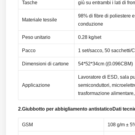
Tasche
giù su entrambi i lati di fro
98% di fibre di poliestere e
Materiale tessile
conduzione
Peso unitario
0.28 kg/set
Pacco
1 set/sacco, 50 sacchetti
Dimensioni di cartone
54*52*34cm ((0.096CBM)
Lavoratore di ESD, sala pu
Applicazione
semiconduttori, microelett
trasformazione alimentare,
2.
Giubbotto per abbigliamento antistatico
Dati tecni
GSM
108 g/m ± 5