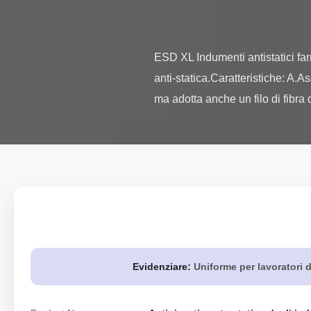
ESD XL Indumenti antistatici far
anti-statica.Caratteristiche: A.A
ma adotta anche un filo di fibra di
Evidenziare:
Uniforme per lavoratori d