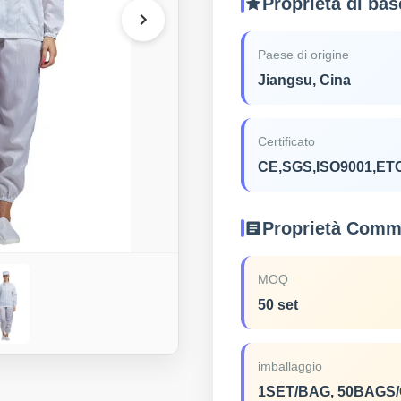
Proprietà di bas
Paese di origine
Jiangsu, Cina
Certificato
CE,SGS,ISO9001,ET
Proprietà Comme
MOQ
50 set
imballaggio
1SET/BAG, 50BAGS/