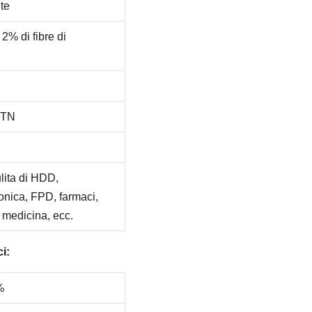
nte
 2% di fibre di
/CTN
lita di HDD,
ronica, FPD, farmaci,
 medicina, ecc.
ci:
%