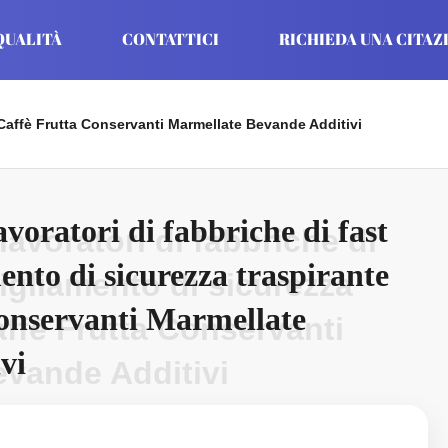
QUALITÀ
CONTATTICI
RICHIEDA UNA CITAZ
e Caffè Frutta Conservanti Marmellate Bevande Additivi
voratori di fabbriche di fast
lavoratori di fabbriche di
nto di sicurezza traspirante
igliamento di sicurezza
onservanti Marmellate
affè Frutta Conservanti
vi
evande Additivi