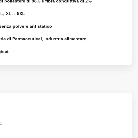
di poliestere di 98% e fibra conduttiva di 2%
 L; XL; - 5XL
 senza polvere antistatico
ria di Parmaceutical, industria alimentare,
/set
E