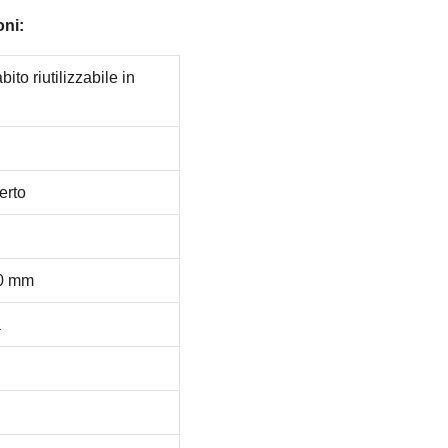
oni:
ito riutilizzabile in
erto
20 mm
a