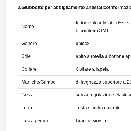
2.
Giubbotto per abbigliamento antistatico
Informazi
Indumenti antistatici ESD ab
Nome
laboratorio SMT
Genere
unisex
Stile
abito a rotella a bottone ap
Collare
Collare a lapela
Maniche/Gambe
di larghezza superiore a 
Tazza
senza regolazione elastic
Loop
Testa sinistra davanti
Tasca penna
Braccio sinistro