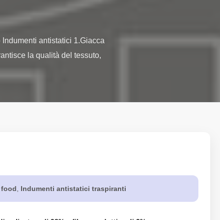
Indumenti antistatici 1.Giacca 
ntisce la qualità del tessuto, 
t food
,
Indumenti antistatici traspiranti