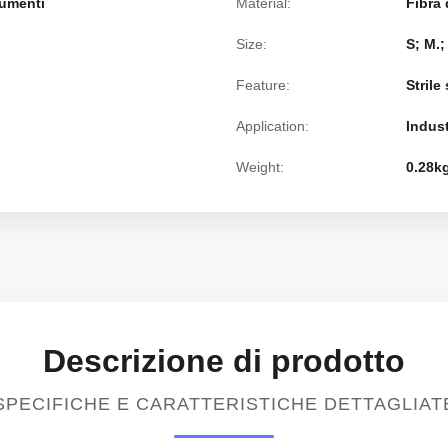
dumenti
Material:
Fibra 
Size:
S; M.;
Feature:
Strile
Application:
Indust
Weight:
0.28kg
Descrizione di prodotto
SPECIFICHE E CARATTERISTICHE DETTAGLIAT