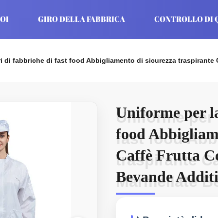
OI
GIRO DELLA FABBRICA
CONTROLLO DI 
i di fabbriche di fast food Abbigliamento di sicurezza traspirant
Uniforme per la
Uniforme per 
food Abbigliame
fast food Abb
Caffè Frutta C
traspirante C
Bevande Additi
Marmellate B