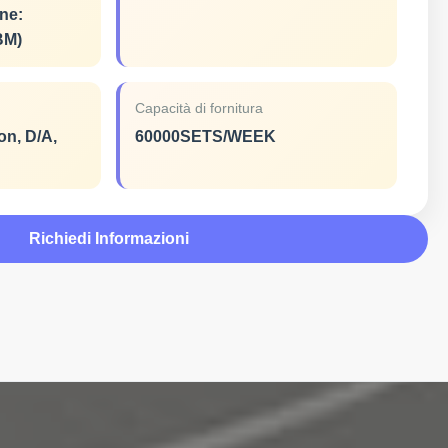
ne:
BM)
Capacità di fornitura
on, D/A,
60000SETS/WEEK
Richiedi Informazioni