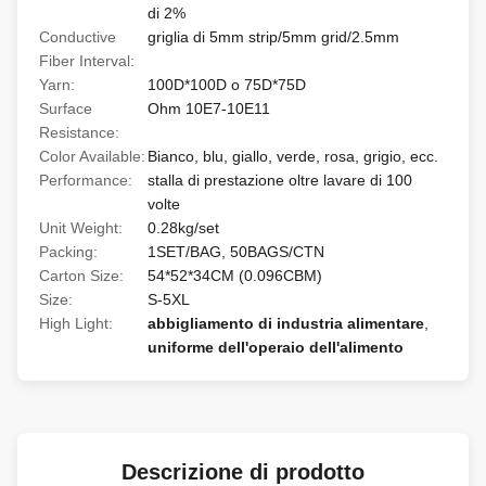
di 2%
Conductive
griglia di 5mm strip/5mm grid/2.5mm
Fiber Interval:
Yarn:
100D*100D o 75D*75D
Surface
Ohm 10E7-10E11
Resistance:
Color Available:
Bianco, blu, giallo, verde, rosa, grigio, ecc.
Performance:
stalla di prestazione oltre lavare di 100
volte
Unit Weight:
0.28kg/set
Packing:
1SET/BAG, 50BAGS/CTN
Carton Size:
54*52*34CM (0.096CBM)
Size:
S-5XL
High Light:
abbigliamento di industria alimentare
,
uniforme dell'operaio dell'alimento
Descrizione di prodotto