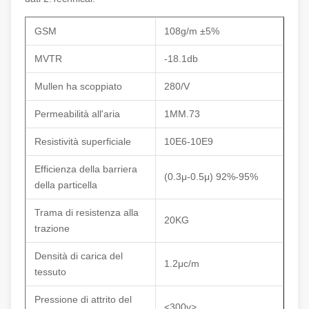
GSM
108g/m ±5%
MVTR
-18.1db
Mullen ha scoppiato
280/V
Permeabilità all'aria
1MM.73
Resistività superficiale
10E6-10E9
Efficienza della barriera
(0.3μ-0.5μ) 92%-95%
della particella
Trama di resistenza alla
20KG
trazione
Densità di carica del
1.2μc/m
tessuto
Pressione di attrito del
<300v>