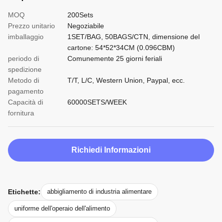
MOQ
200Sets
Prezzo unitario
Negoziabile
imballaggio
1SET/BAG, 50BAGS/CTN, dimensione del
cartone: 54*52*34CM (0.096CBM)
periodo di
Comunemente 25 giorni feriali
spedizione
Metodo di
T/T, L/C, Western Union, Paypal, ecc.
pagamento
Capacità di
60000SETS/WEEK
fornitura
Richiedi Informazioni
Etichette:
abbigliamento di industria alimentare
uniforme dell'operaio dell'alimento