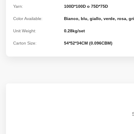
Yarn:
100D*100D o 75D*75D
Color Available:
Bianco, blu, giallo, verde, rosa, gr
Unit Weight:
0.28kg/set
Carton Size:
54*52*34CM (0.096CBM)