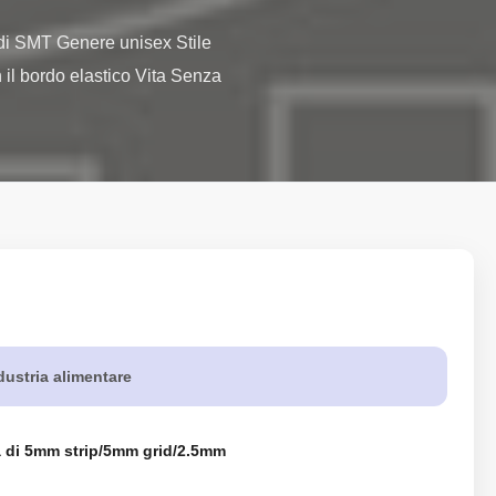
 di SMT Genere unisex Stile 
 il bordo elastico Vita Senza 
dustria alimentare
ia di 5mm strip/5mm grid/2.5mm