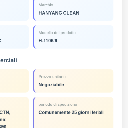
Marchio
HANYANG CLEAN
Modello del prodotto
C.
H-1106JL
rciali
Prezzo unitario
Negoziabile
periodo di spedizione
CTN,
Comunemente 25 giorni feriali
ne:
BM)