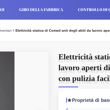
OI
GIRO DELLA FABBRICA
CONTROLLO DI 
imentari
Elettricità statica di Comed anti degli abiti da lavoro aper
Elettricità stat
Elettricità st
lavoro aperti di
abiti da lavoro
con pulizia faci
alimentare con
Proprietà di bas