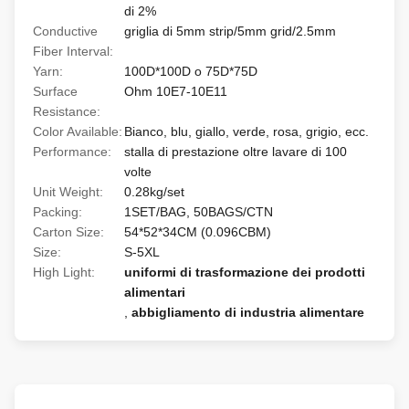
di 2%
Conductive
griglia di 5mm strip/5mm grid/2.5mm
Fiber Interval:
Yarn:
100D*100D o 75D*75D
Surface
Ohm 10E7-10E11
Resistance:
Color Available:
Bianco, blu, giallo, verde, rosa, grigio, ecc.
Performance:
stalla di prestazione oltre lavare di 100
volte
Unit Weight:
0.28kg/set
Packing:
1SET/BAG, 50BAGS/CTN
Carton Size:
54*52*34CM (0.096CBM)
Size:
S-5XL
High Light:
uniformi di trasformazione dei prodotti
alimentari
,
abbigliamento di industria alimentare