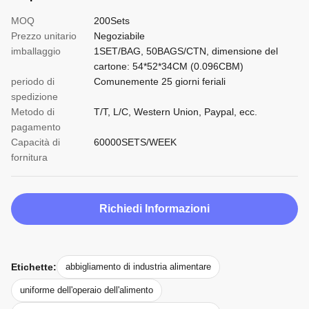
MOQ
200Sets
Prezzo unitario
Negoziabile
imballaggio
1SET/BAG, 50BAGS/CTN, dimensione del
cartone: 54*52*34CM (0.096CBM)
periodo di
Comunemente 25 giorni feriali
spedizione
Metodo di
T/T, L/C, Western Union, Paypal, ecc.
pagamento
Capacità di
60000SETS/WEEK
fornitura
Richiedi Informazioni
Etichette:
abbigliamento di industria alimentare
uniforme dell'operaio dell'alimento