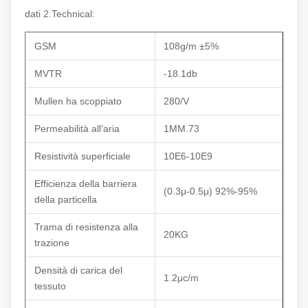
dati 2.Technical:
GSM
108g/m ±5%
MVTR
-18.1db
Mullen ha scoppiato
280/V
Permeabilità all'aria
1MM.73
Resistività superficiale
10E6-10E9
Efficienza della barriera
(0.3μ-0.5μ) 92%-95%
della particella
Trama di resistenza alla
20KG
trazione
Densità di carica del
1.2μc/m
tessuto